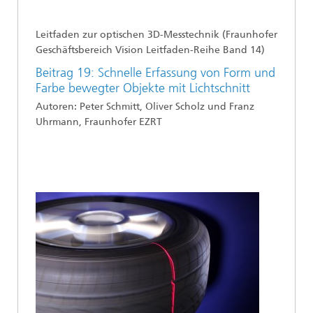
Leitfaden zur optischen 3D-Messtechnik (Fraunhofer
Geschäftsbereich Vision Leitfad
en
-Reihe Band 14)
Beitrag 19: Schnelle Erfassung von Form und
Farbe bewegter Objekte mit Lichtschnitt
Aut
oren:
Peter Schmitt, Oliver Scholz und Franz
Uhrmann, Fraunhofer
EZRT