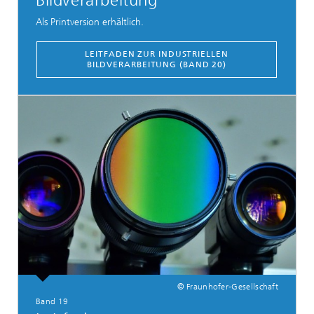
Bildverarbeitung
Als Printversion erhältlich.
LEITFADEN ZUR INDUSTRIELLEN
BILDVERARBEITUNG (BAND 20)
© Fraunhofer-Gesellschaft
Band 19