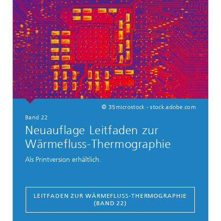
© 35microstock - stock.adobe.com
Band 22
Neuauflage Leitfaden zur
Wärmefluss-Thermographie
Als Printversion erhältlich.
LEITFADEN ZUR WÄRMEFLUSS-THERMOGRAPHIE
(BAND 22)