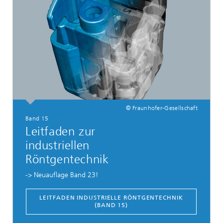
© Fraunhofer-Gesellschaft
Band 15
Leitfaden zur
industriellen
Röntgentechnik
-> Neuauflage Band 23!
LEITFADEN INDUSTRIELLE RÖNTGENTECHNIK
(BAND 15)