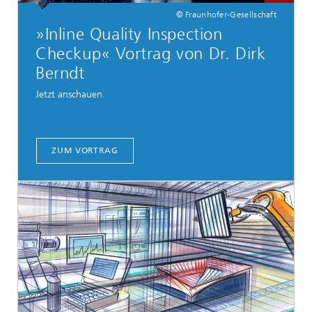
© Fraunhofer-Gesellschaft
»Inline Quality Inspection
Checkup« Vortrag von Dr. Dirk
Berndt
Jetzt anschauen.
ZUM VORTRAG