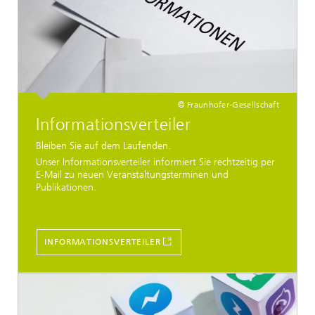
© Fraunhofer-Gesellschaft
Informationsverteiler
Bleiben Sie auf dem Laufenden.
Unser Informationsverteiler informiert Sie rechtzeitig per
E-Mail zu neuen Veranstaltungsterminen und
Publikationen.
INFORMATIONSVERTEILER