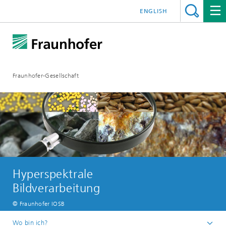
ENGLISH
Fraunhofer-Gesellschaft
Hyperspektrale
Bildverarbeitung
© Fraunhofer IOSB
Wo bin ich?