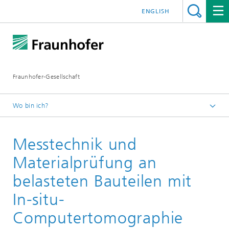
ENGLISH
Fraunhofer-Gesellschaft
Wo bin ich?
Startseite
Messtechnik und
Publikationen
Leitfaden-Reihe zu Bildverarbeitung und Messtechnik
Materialprüfung an
belasteten Bauteilen mit
In-situ-
Computertomographie