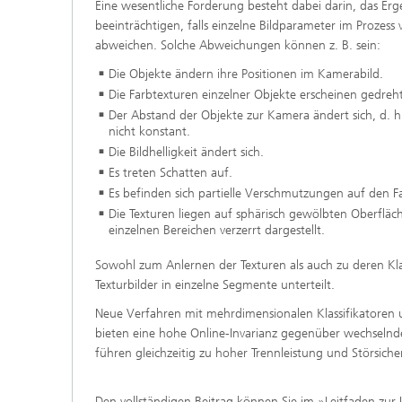
Eine wesentliche Forderung besteht dabei darin, das Ergeb
beeinträchtigen, falls einzelne Bildparameter im Prozess
abweichen. Solche Abweichungen können z. B. sein:
Die Objekte ändern ihre Positionen im Kamerabild.
Die Farbtexturen einzelner Objekte erscheinen gedreht
Der Abstand der Objekte zur Kamera ändert sich, d. h
nicht konstant.
Die Bildhelligkeit ändert sich.
Es treten Schatten auf.
Es befinden sich partielle Verschmutzungen auf den F
Die Texturen liegen auf sphärisch gewölbten Oberflä
einzelnen Bereichen verzerrt dargestellt.
Sowohl zum Anlernen der Texturen als auch zu deren Kla
Texturbilder in einzelne Segmente unterteilt.
Neue Verfahren mit mehrdimensionalen Klassifikatoren u
bieten eine hohe Online-Invarianz gegenüber wechsel
führen gleichzeitig zu hoher Trennleistung und Störsich
Den vollständigen Beitrag können Sie im »Leitfaden zur 