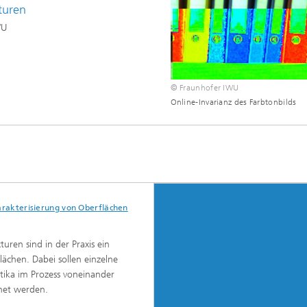
turen
WU
© Fraunhofer IWU
Online-Invarianz des Farbtonbilds
harakterisierung von Oberflächen
uren sind in der Praxis ein
lächen. Dabei sollen einzelne
tika im Prozess voneinander
net werden.