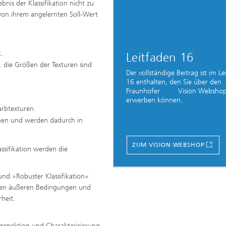
nis der Klassifikation nicht zu
 von ihrem angelernten Soll-Wert
.
Leitfaden 16
. die Größen der Texturen sind
Der vollständige Beitrag ist im Le
16 enthalten, den Sie über den
Fraunhofer Vision Websho
erwerben können.
arbtexturen.
chen und werden dadurch in
ZUM VISION WEBSHOP
ssifikation werden die
nd »Robuster Klassifikation«
nden äußeren Bedingungen und
erheit.
Inspektion und Charakterisierung