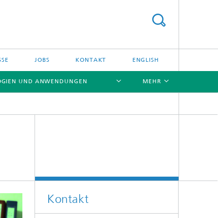
SSE
JOBS
KONTAKT
ENGLISH
OGIEN UND ANWENDUNGEN
MEHR
[X]
[X]
Kontakt