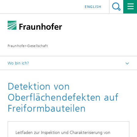
ENGLISH
Fraunhofer-Gesellschaft
Wo bin ich?
Startseite
Detektion von
Publikationen
Leitfaden-Reihe zu Bildverarbeitung und Messtechnik
Oberflächendefekten auf
Freiformbauteilen
Leitfaden zur Inspektion und Charakterisierung von