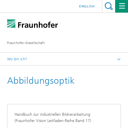
ENGLISH
Fraunhofer-Gesellschaft
Wo bin ich?
Startseite
Abbildungsoptik
Publikationen
Leitfaden-Reihe zu Bildverarbeitung und Messtechnik
Handbuch zur industriellen Bildverarbeitung
(Fraunhofer Vision Leitfaden-Reihe Band 17)