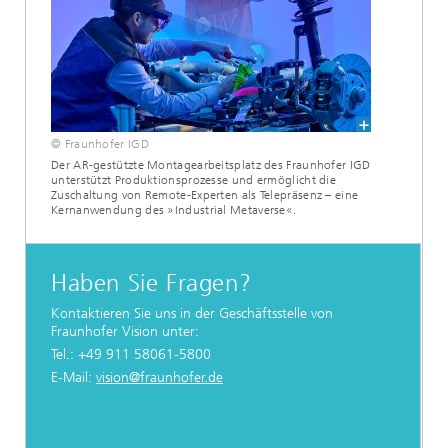
© Fraunhofer IGD
Der AR-gestützte Montagearbeitsplatz des Fraunhofer IGD
unterstützt Produktionsprozesse und ermöglicht die
Zuschaltung von Remote-Experten als Telepräsenz – eine
Kernanwendung des »Industrial Metaverse«.
Haben Sie Fragen?
Kontaktieren Sie uns in der Geschäftsstelle von
Fraunhofer Vision unter:
Tel.: +49 911 58061-5800
E-Mail:
vision@fraunhofer.de