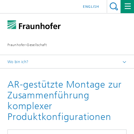
ENGLISH
Fraunhofer-Gesellschaft
Wo bin ich?
Startseite
AR-gestützte Montage zur
Technologien und Anwendungen
Technologien
Zusammenführung
Optische 3D-Messtechnik
komplexer
Produktkonfigurationen