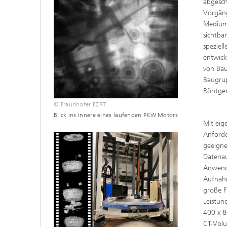
abgesch
Vorgäng
Medium 
sichtba
speziel
entwick
von Bau
Baugru
Röntge
© Fraunhofer EZRT
Blick ins Innere eines laufenden PKW Motors
Mit eig
Anforde
geeigne
Datenau
Anwendu
Aufnah
große F
Leistun
400 x 
CT-Volu