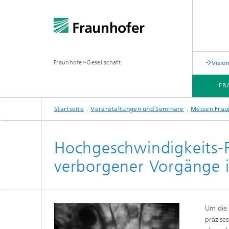
Fraunhofer-Gesellschaft
Visi
FR
Startseite
Veranstaltungen und Seminare
Messen Frau
FRAUNHOFER-GESCHÄFTSBEREICH VISION
TECHNOLOGIEN UND ANWENDUNGEN
Hochgeschwindigkeits-
verborgener Vorgänge
Um die 
präzise