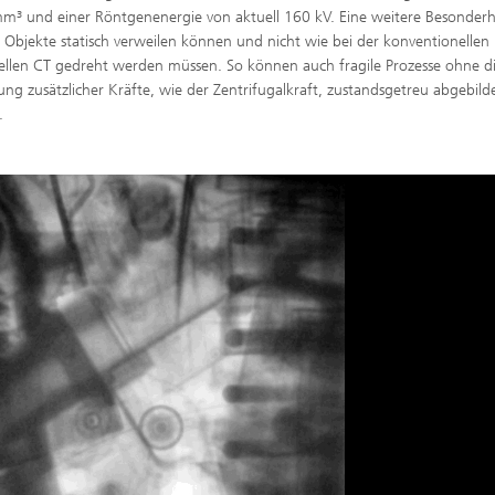
m³ und einer Röntgenenergie von aktuell 160 kV. Eine weitere Besonderhei
e Objekte statisch verweilen können und nicht wie bei der konventionellen
iellen CT gedreht werden müssen. So können auch fragile Prozesse ohne d
ung zusätzlicher Kräfte, wie der Zentrifugalkraft, zustandsgetreu abgebild
.