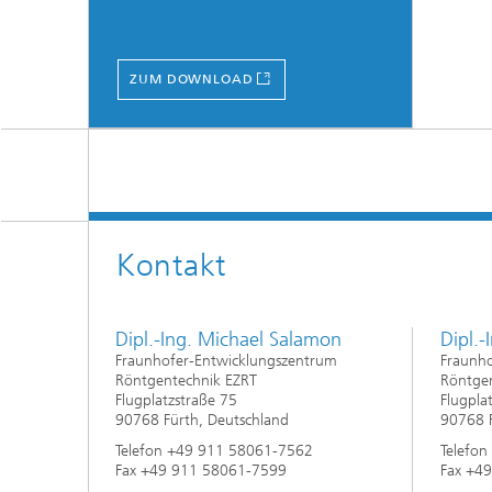
ZUM DOWNLOAD
Kontakt
Dipl.-Ing. Michael Salamon
Dipl.-
Fraunhofer-Entwicklungszentrum
Fraunh
Röntgentechnik EZRT
Röntge
Flugplatzstraße 75
Flugpla
90768 Fürth, Deutschland
90768 F
Telefon +49 911 58061-7562
Telefo
Fax +49 911 58061-7599
Fax +4