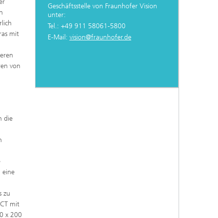
er
Geschäftsstelle von Fraunhofer Vision
en
unter:
lich
Tel.: +49 911 58061-5800
ras mit
E-Mail:
vision@fraunhofer.de
neren
ren von
n die
n
e
 eine
s zu
 CT mit
0 x 200