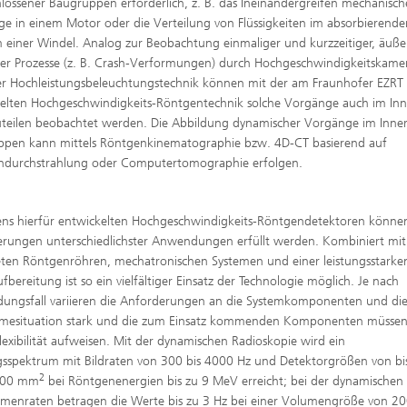
lossener Baugruppen erforderlich, z. B. das Ineinandergreifen mechanisch
e in einem Motor oder die Verteilung von Flüssigkeiten im absorbierend
einer Windel. Analog zur Beobachtung einmaliger und kurzzeitiger, äußer
rer Prozesse (z. B. Crash-Verformungen) durch Hochgeschwindigkeitskame
ler Hochleistungsbeleuchtungstechnik können mit der am Fraunhofer EZRT
elten Hochgeschwindigkeits-Röntgentechnik solche Vorgänge auch im In
teilen beobachtet werden. Die Abbildung dynamischer Vorgänge im Inne
ppen kann mittels Röntgenkinematographie bzw. 4D-CT basierend auf
ndurchstrahlung oder Computertomographie erfolgen.
ens hierfür entwickelten Hochgeschwindigkeits-Röntgendetektoren könne
rungen unterschiedlichster Anwendungen erfüllt werden. Kombiniert mit
ten Röntgenröhren, mechatronischen Systemen und einer leistungsstarke
fbereitung ist so ein vielfältiger Einsatz der Technologie möglich. Je nach
ngsfall variieren die Anforderungen an die Systemkomponenten und di
mesituation stark und die zum Einsatz kommenden Komponenten müssen
lexibilität aufweisen. Mit der dynamischen Radioskopie wird ein
gsspektrum mit Bildraten von 300 bis 4000 Hz und Detektorgrößen von bi
2
800 mm
bei Röntgenenergien bis zu 9 MeV erreicht; bei der dynamischen
menraten betragen die Werte bis zu 3 Hz bei einer Volumengröße von 20