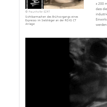
x 200 m
dass di
© Fraunhofer EZRT
industr
Sichtbarmachen des Brühvorgangs eines
Einwirk
Espresso im Siebträger an der ROXS CT
Anlage
werden