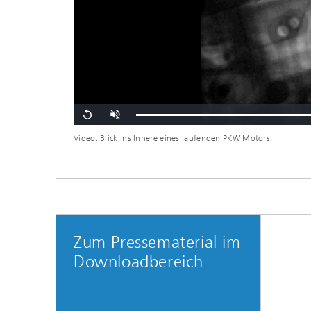
Replay
Unmute
Video: Blick ins Innere eines laufenden PKW Motors.
Zum Pressematerial im
Downloadbereich