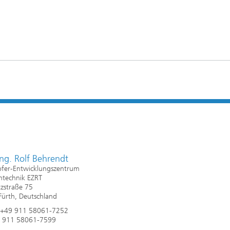
Ing. Rolf Behrendt
ofer-Entwicklungszentrum
ntechnik EZRT
tzstraße 75
ürth, Deutschland
n +49 911 58061-7252
9 911 58061-7599