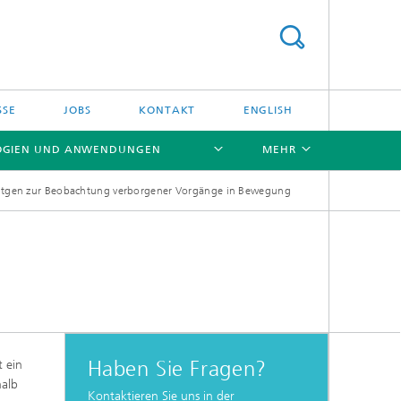
SSE
JOBS
KONTAKT
ENGLISH
OGIEN UND ANWENDUNGEN
MEHR
tgen zur Beobachtung verborgener Vorgänge in Bewegung
[X]
[X]
Haben Sie Fragen?
t ein
halb
Kontaktieren Sie uns in der