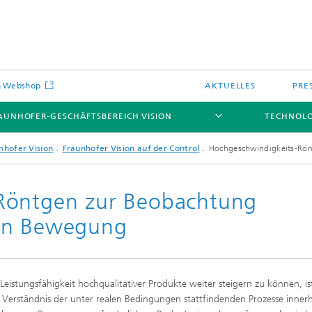
on Webshop
AKTUELLES
PRE
AUNHOFER-GESCHÄFTSBEREICH VISION
TECHNOL
nhofer Vision
Fraunhofer Vision auf der Control
Hochgeschwindigkeits-Rön
Röntgen zur Beobachtung
 in Bewegung
Leistungsfähigkeit hochqualitativer Produkte weiter steigern zu können, is
s Verständnis der unter realen Bedingungen stattfindenden Prozesse inner