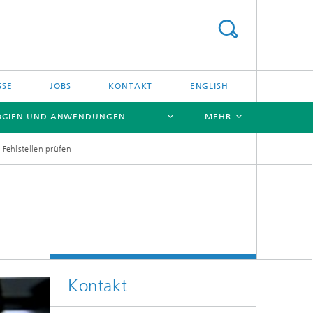
SSE
JOBS
KONTAKT
ENGLISH
OGIEN UND ANWENDUNGEN
MEHR
 Fehlstellen prüfen
[X]
[X]
Kontakt