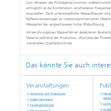
Zum Abtasten des Prüfobjektes kommen vollelektronis
ermöglicht es die Kombination verschiedener Frequenzen
einzustellen. Dank unterschiedlicher Messaufbauten sin
Reflexionsmessungen an rotationssymmetrischen Objekte
Messzeiten bei vergleichsweiser hoher Bildauflösung.
Als berührungsloses Messverfahren detektieren Terahertz
Material während der Produktion, ohne dass der Prozess
industriellen Qualitätskontrolle.
Das könnte Sie auch intere
Veranstaltungen
Publ
Seminare mit Praktikum
Handb
Bildv
Video-Seminare
Leit
Technologietage
Publ
Messe Control