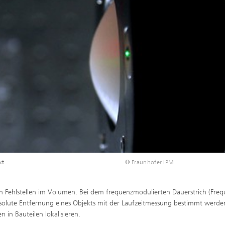
kt
© Fraunhofer IPM
n Fehlstellen im Volumen. Bei dem frequenzmodulierten Dauerstrich (Fre
olute Entfernung eines Objekts mit der Laufzeitmessung bestimmt werde
n in Bauteilen lokalisieren.