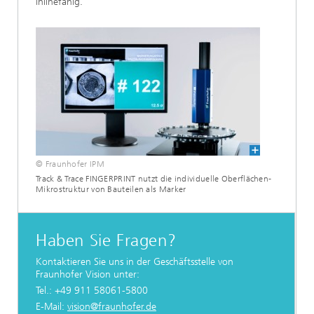
inlinefähig.
© Fraunhofer IPM
Track & Trace FINGERPRINT nutzt die individuelle Oberflächen-
Mikrostruktur von Bauteilen als Marker
Haben Sie Fragen?
Kontaktieren Sie uns in der Geschäftsstelle von
Fraunhofer Vision unter:
Tel.: +49 911 58061-5800
E-Mail:
vision@fraunhofer.de