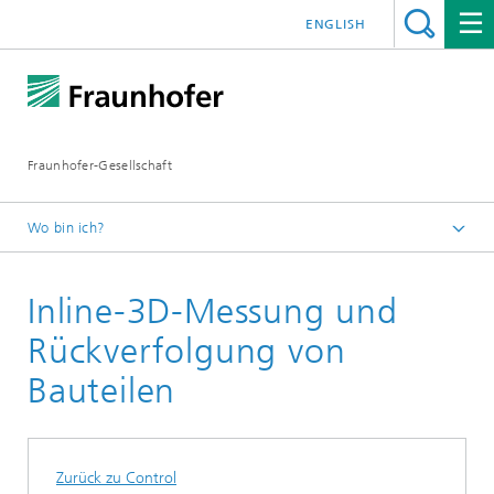
ENGLISH
Fraunhofer-Gesellschaft
Wo bin ich?
Startseite
Inline-3D-Messung und
Technologien und Anwendungen
Technologien
Rückverfolgung von
Optische 3D-Messtechnik
Bauteilen
Zurück zu Control