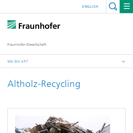
ENGLISH
Fraunhofer-Gesellschaft
Wo bin ich?
Startseite
Altholz-Recycling
Technologien und Anwendungen
Technologien
Hyperspektrale Bildverarbeitung