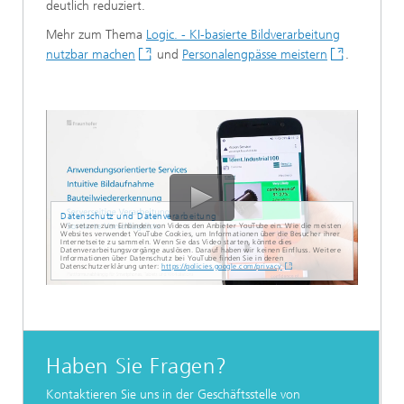
deutlich reduziert.
Mehr zum Thema
Logic. - KI-basierte Bildverarbeitung
nutzbar machen
und
Personalengpässe meistern
.
Datenschutz und Datenverarbeitung
Wir setzen zum Einbinden von Videos den Anbieter YouTube ein. Wie die meisten
Websites verwendet YouTube Cookies, um Informationen über die Besucher ihrer
Internetseite zu sammeln. Wenn Sie das Video starten, könnte dies
Datenverarbeitungsvorgänge auslösen. Darauf haben wir keinen Einfluss. Weitere
Informationen über Datenschutz bei YouTube finden Sie in deren
Datenschutzerklärung unter:
https://policies.google.com/privacy
Haben Sie Fragen?
Kontaktieren Sie uns in der Geschäftsstelle von