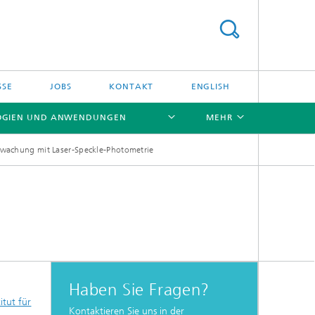
SSE
JOBS
KONTAKT
ENGLISH
OGIEN UND ANWENDUNGEN
MEHR
erwachung mit Laser-Speckle-Photometrie
[X]
[X]
Haben Sie Fragen?
itut für
Kontaktieren Sie uns in der