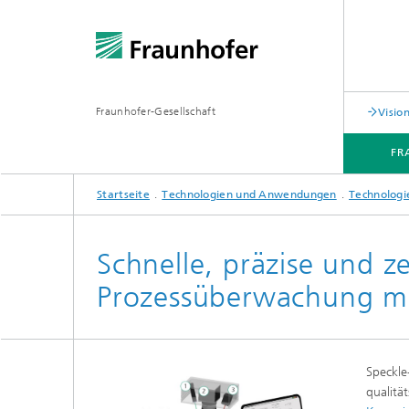
Fraunhofer-Gesellschaft
Visi
FR
Startseite
Technologien und Anwendungen
Technologi
FRAUNHOFER-GESCHÄFTSBEREICH VISION
TECHNOLOGIEN UND ANWENDUNGEN
Schnelle, präzise und z
Prozessüberwachung mi
Speckle
qualitä