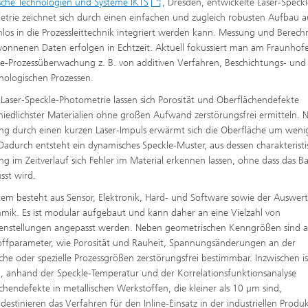
che Technologien und Systeme IKTS
, Dresden, entwickelte Laser-Speckl
trie zeichnet sich durch einen einfachen und zugleich robusten Aufbau a
los in die Prozessleittechnik integriert werden kann. Messung und Berec
onnenen Daten erfolgen in Echtzeit. Aktuell fokussiert man am Fraunhofe
ine-Prozessüberwachung z. B. von additiven Verfahren, Beschichtungs- und
nologischen Prozessen.
 Laser-Speckle-Photometrie lassen sich Porosität und Oberflächendefekte
hiedlichster Materialien ohne großen Aufwand zerstörungsfrei ermitteln. 
g durch einen kurzen Laser-Impuls erwärmt sich die Oberfläche um weni
 Dadurch entsteht ein dynamisches Speckle-Muster, aus dessen charakteristi
g im Zeitverlauf sich Fehler im Material erkennen lassen, ohne dass das Ba
usst wird.
tem besteht aus Sensor, Elektronik, Hard- und Software sowie der Auswert
hmik. Es ist modular aufgebaut und kann daher an eine Vielzahl von
enstellungen angepasst werden. Neben geometrischen Kenngrößen sind 
ffparameter, wie Porosität und Rauheit, Spannungsänderungen an der
che oder spezielle Prozessgrößen zerstörungsfrei bestimmbar. Inzwischen is
, anhand der Speckle-Temperatur und der Korrelationsfunktionsanalyse
chendefekte in metallischen Werkstoffen, die kleiner als 10 µm sind,
stinieren das Verfahren für den Inline-Einsatz in der industriellen Produ