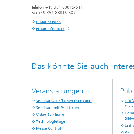
Telefon +49 351 88815-511
Fax +49 351 88815-509
E-Mail senden
Fraunhofer IKTS
Das könnte Sie auch intere
Veranstaltungen
Publ
Seminar Oberflächeninspektion
Leitf
Ober
Seminare mit Praktikum
Handb
Video-Seminare
Bildv
Technologietage
Leit
Messe Control
Publ