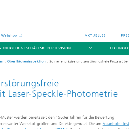
on Webshop
AKTUELLES
PRE
AUNHOFER-GESCHÄFTSBEREICH VISION
TECHNOL
en
Oberflächeninspektion
Schnelle, präzise und zerstörungsfreie Prozessüb
erstörungsfreie
t Laser-Speckle-Photometrie
-Muster werden bereits seit den 1960er Jahren für die Bewertung
tsrelevanter Werkstoffgrößen und Defekte genutzt. Die am
Fraunhofer-Inst