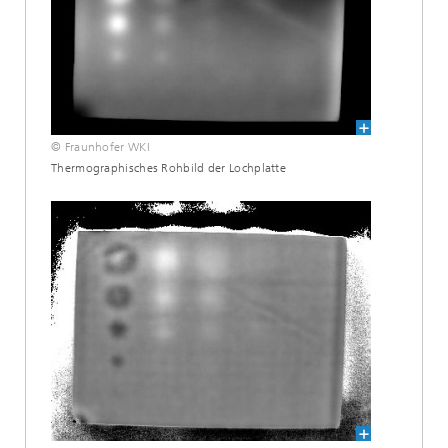
© Fraunhofer WKI
Thermographisches Rohbild der Lochplatte