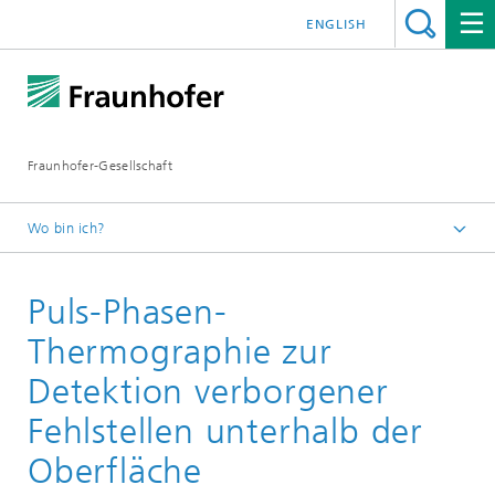
ENGLISH
Fraunhofer-Gesellschaft
Wo bin ich?
Startseite
Puls-Phasen-
Technologien und Anwendungen
Technologien
Thermographie zur
Wärmefluss-Thermographie
Detektion verborgener
Fehlstellen unterhalb der
Oberfläche